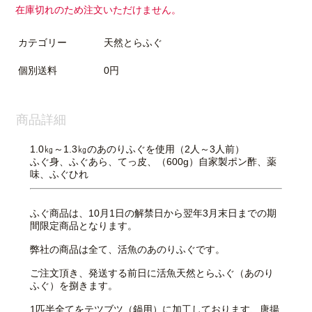
在庫切れのため注文いただけません。
カテゴリー
天然とらふぐ
個別送料
0円
商品詳細
1.0㎏～1.3㎏のあのりふぐを使用（2人～3人前）
ふぐ身、ふぐあら、てっ皮、（600g）自家製ポン酢、薬
味、ふぐひれ
ふぐ商品は、10月1日の解禁日から翌年3月末日までの期
間限定商品となります。
弊社の商品は全て、活魚のあのりふぐです。
ご注文頂き、発送する前日に活魚天然とらふぐ（あのり
ふぐ）を捌きます。
1匹半全てをテツブツ（鍋用）に加工しております、唐揚